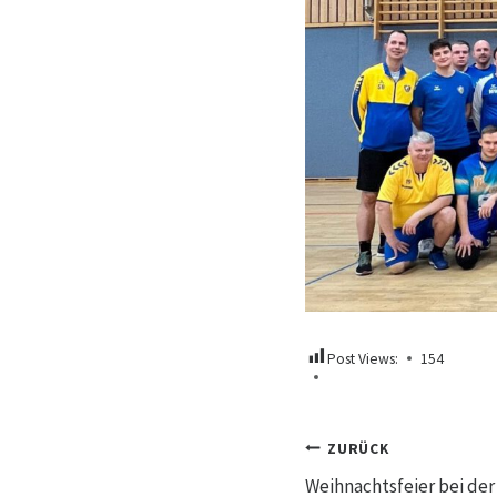
Post Views:
154
Beitrags
ZURÜCK
Weihnachtsfeier bei de