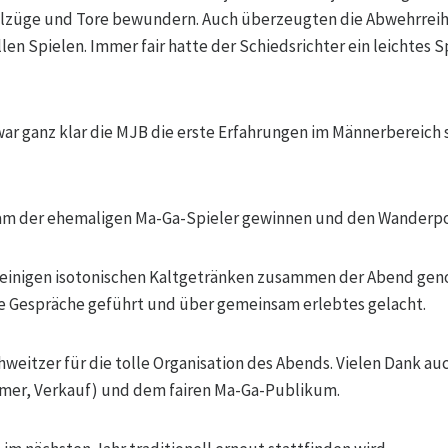
ielzüge und Tore bewundern. Auch überzeugten die Abwehrrei
len Spielen. Immer fair hatte der Schiedsrichter ein leichtes S
war ganz klar die MJB die erste Erfahrungen im Männerbereic
m der ehemaligen Ma-Ga-Spieler gewinnen und den Wanderpok
einigen isotonischen Kaltgetränken zusammen der Abend genoss
le Gespräche geführt und über gemeinsam erlebtes gelacht.
weitzer für die tolle Organisation des Abends. Vielen Dank auc
ehmer, Verkauf) und dem fairen Ma-Ga-Publikum.