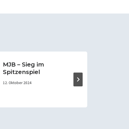
MJB – Sieg im
MJB –
Spitzenspiel
Heimni
12. Oktober 2024
29. März 202