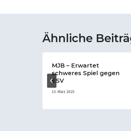
Ähnliche Beitr
nder
MJB – Erwartet
e
schweres Spiel gegen
ESV
15. März 2025