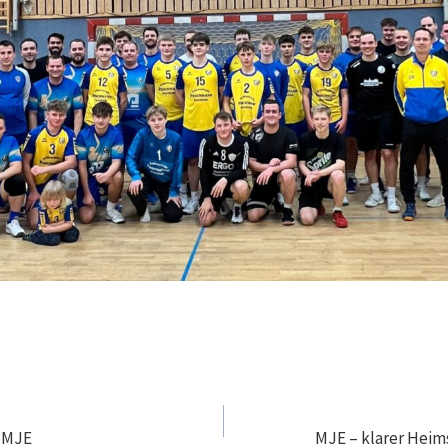
navigation
r MJE
MJE – klarer Heim