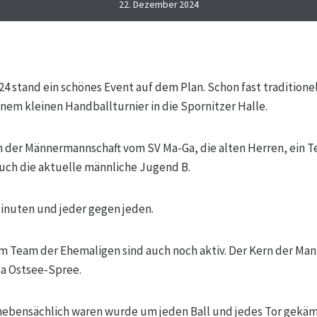
22. Dezember 2024
24 stand ein schönes Event auf dem Plan. Schon fast traditionel
em kleinen Handballturnier in die Spornitzer Halle.
 der Männermannschaft vom SV Ma-Ga, die alten Herren, ein 
uch die aktuelle männliche Jugend B.
inuten und jeder gegen jeden.
em Team der Ehemaligen sind auch noch aktiv. Der Kern der Man
ga Ostsee-Spree.
nebensächlich waren wurde um jeden Ball und jedes Tor gekäm