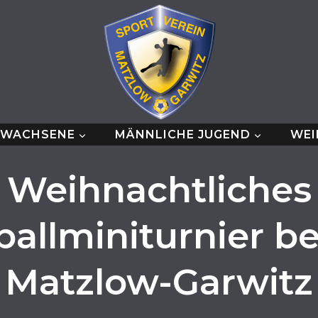
RWACHSENE
MÄNNLICHE JUGEND
WEI
Weihnachtliches
allminiturnier b
Matzlow-Garwitz