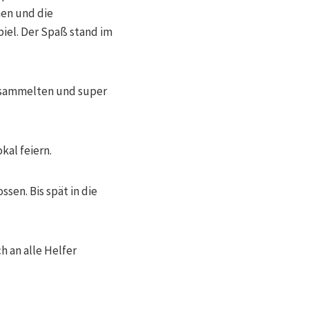
hen und die
piel. Der Spaß stand im
h sammelten und super
al feiern.
en. Bis spät in die
h an alle Helfer