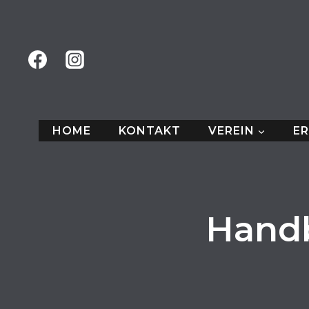
Zum
Inhalt
springen
HOME
KONTAKT
VEREIN
E
Handb