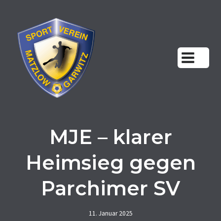
Zum
Inhalt
springen
MJE – klarer
Heimsieg gegen
Parchimer SV
11. Januar 2025