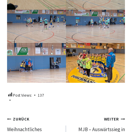
Post Views:
137
Beitragsnavigation
ZURÜCK
WEITER
Weihnachtliches
MJB – Auswärtssieg in