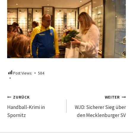
Post Views:
584
Beitragsnavigation
ZURÜCK
WEITER
Handball-Krimi in
WJD: Sicherer Sieg über
Spornitz
den Mecklenburger SV