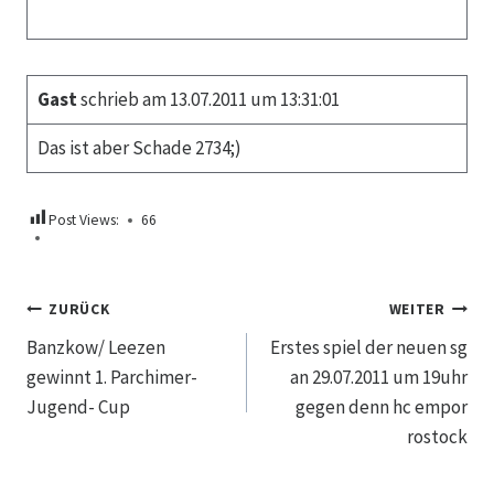
Gast
schrieb am 13.07.2011 um 13:31:01
Das ist aber Schade 2734;)
Post Views:
66
Beitragsnavigation
ZURÜCK
WEITER
Banzkow/ Leezen
Erstes spiel der neuen sg
gewinnt 1. Parchimer-
an 29.07.2011 um 19uhr
Jugend- Cup
gegen denn hc empor
rostock