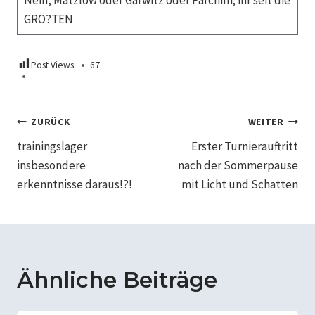
Nein, Matzlow oder Garwitz oder Parchim; ihr seit die
GRÖ?TEN
Post Views:
67
Beitragsnavigation
ZURÜCK
WEITER
trainingslager
Erster Turnierauftritt
insbesondere
nach der Sommerpause
erkenntnisse daraus!?!
mit Licht und Schatten
Ähnliche Beiträge