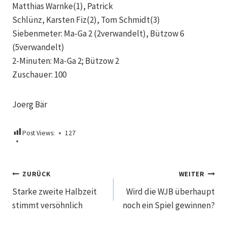
Matthias Warnke(1), Patrick
Schlünz, Karsten Fiz(2), Tom Schmidt(3)
Siebenmeter: Ma-Ga 2 (2verwandelt), Bützow 6
(5verwandelt)
2-Minuten: Ma-Ga 2; Bützow 2
Zuschauer: 100
Joerg Bär
Post Views:
127
Beitragsnavigation
ZURÜCK
WEITER
Starke zweite Halbzeit
Wird die WJB überhaupt
stimmt versöhnlich
noch ein Spiel gewinnen?