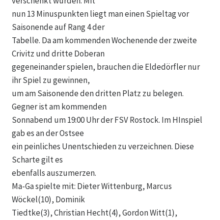
verschenkt wurden. Mit
nun 13 Minuspunkten liegt man einen Spieltag vor
Saisonende auf Rang 4 der
Tabelle. Da am kommenden Wochenende der zweite
Crivitz und dritte Doberan
gegeneinander spielen, brauchen die Eldedörfler nur
ihr Spiel zu gewinnen,
um am Saisonende den dritten Platz zu belegen.
Gegner ist am kommenden
Sonnabend um 19:00 Uhr der FSV Rostock. Im HInspiel
gab es an der Ostsee
ein peinliches Unentschieden zu verzeichnen. Diese
Scharte gilt es
ebenfalls auszumerzen.
Ma-Ga spielte mit: Dieter Wittenburg, Marcus
Wöckel(10), Dominik
Tiedtke(3), Christian Hecht(4), Gordon Witt(1),