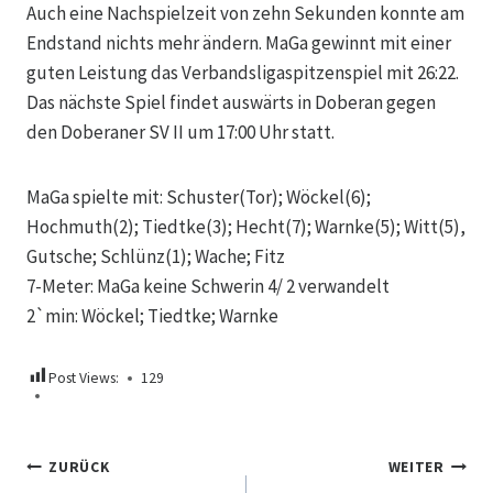
Auch eine Nachspielzeit von zehn Sekunden konnte am
Endstand nichts mehr ändern. MaGa gewinnt mit einer
guten Leistung das Verbandsligaspitzenspiel mit 26:22.
Das nächste Spiel findet auswärts in Doberan gegen
den Doberaner SV II um 17:00 Uhr statt.
MaGa spielte mit: Schuster(Tor); Wöckel(6);
Hochmuth(2); Tiedtke(3); Hecht(7); Warnke(5); Witt(5),
Gutsche; Schlünz(1); Wache; Fitz
7-Meter: MaGa keine Schwerin 4/ 2 verwandelt
2`min: Wöckel; Tiedtke; Warnke
Post Views:
129
Beitragsnavigation
ZURÜCK
WEITER