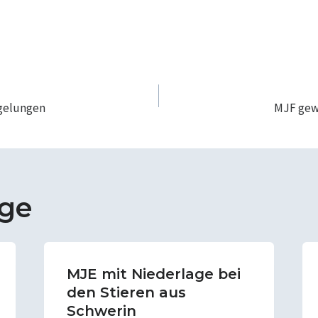
navigation
 gelungen
MJF gew
äge
MJE mit Niederlage bei
den Stieren aus
Schwerin