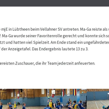
 mjE in Lübtheen beim Vellahner SV antreten. Ma-Ga reiste al
 Ma-Ga wurde seiner Favoritenrolle gerecht und konnte sich sc
zt und hatten viel Spielzeit. Am Ende stand ein ungefährdete
 der Anzeigetafel. Das Endergebnis lautete 13 zu 3.
gereisten
Zuschauer, die ihr Team jederzeit anfeuerten.