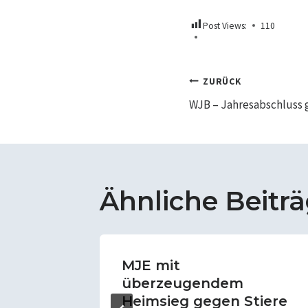
Post Views:
110
Beitrags
ZURÜCK
WJB – Jahresabschluss
Ähnliche Beitr
m
MJE mit
überzeugendem
Heimsieg gegen Stiere