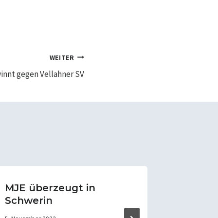
WEITER
innt gegen Vellahner SV
MJE überzeugt in
Erfolg
Schwerin
Cup 20