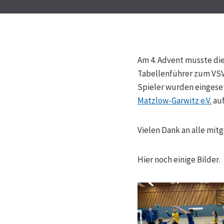
Am 4. Advent musste die
Tabellenführer zum VSV.
Spieler wurden eingeset
Matzlow-Garwitz e.V.
auf
Vielen Dank an alle mit
Hier noch einige Bilder.