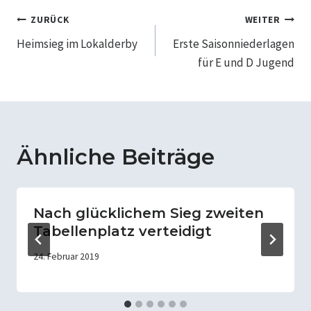
Beitragsnavigation
ZURÜCK
WEITER
Heimsieg im Lokalderby
Erste Saisonniederlagen
für E und D Jugend
Ähnliche Beiträge
Nach glücklichem Sieg zweiten
Tabellenplatz verteidigt
24. Februar 2019