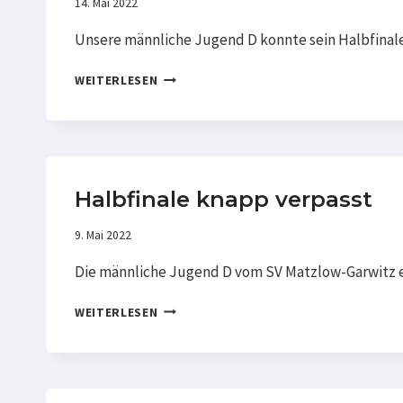
14. Mai 2022
Unsere männliche Jugend D konnte sein Halbfinale
MJD
WEITERLESEN
–
BEZIRKSMEISTERSCHAFT
Halbfinale knapp verpasst
9. Mai 2022
Die männliche Jugend D vom SV Matzlow-Garwitz er
HALBFINALE
WEITERLESEN
KNAPP
VERPASST