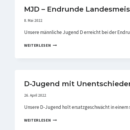
MJD – Endrunde Landesmeis
8. Mai 2022
Unsere männliche Jugend D erreicht bei der Endrun
MJD
WEITERLESEN
–
ENDRUNDE
LANDESMEISTERSCHAFT
D-Jugend mit Unentschieden
26. April 2022
Unsere D-Jugend holt ersatzgeschwächt in einem s
D-
WEITERLESEN
JUGEND