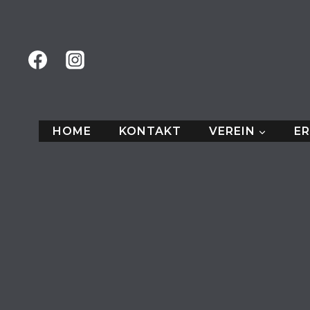
Zum
Inhalt
springen
HOME
KONTAKT
VEREIN
E