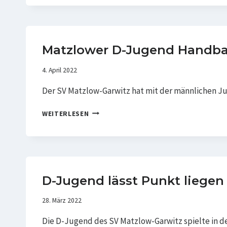
MIT
UNENTSCHIEDEN
IN
SCHWERIN
Matzlower D-Jugend Handbal
4. April 2022
Der SV Matzlow-Garwitz hat mit der männlichen J
MATZLOWER
WEITERLESEN
D-
JUGEND
HANDBALLER
BUCHEN
FINALTICKET
D-Jugend lässt Punkt liegen
28. März 2022
Die D-Jugend des SV Matzlow-Garwitz spielte in de