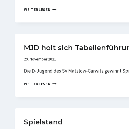
D-
WEITERLESEN
JUGEND
LÄSST
PUNKT
LIEGEN
MJD holt sich Tabellenführu
29. November 2021
Die D-Jugend des SV Matzlow-Garwitz gewinnt Spit
MJD
WEITERLESEN
HOLT
SICH
TABELLENFÜHRUNG
ZURÜCK
Spielstand