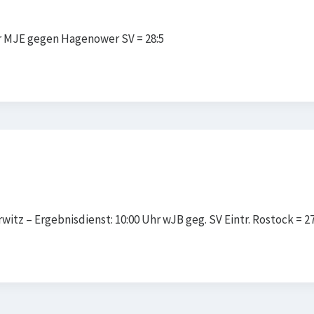
r MJE gegen Hagenower SV = 28:5
tz – Ergebnisdienst: 10:00 Uhr wJB geg. SV Eintr. Rostock = 2