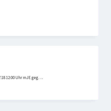
7:18 12:00 Uhr mJE geg….