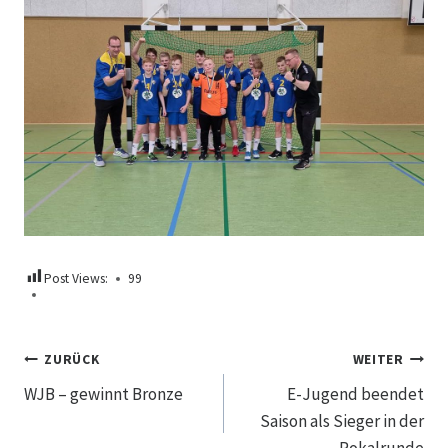
Post Views:
99
Beitragsnavigation
ZURÜCK
WEITER
WJB – gewinnt Bronze
E-Jugend beendet
Saison als Sieger in der
Pokalrunde