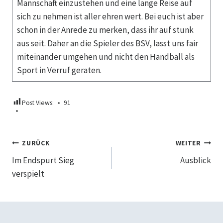
Mannschaft einzustehen und eine lange Reise auf
sich zu nehmen ist aller ehren wert. Bei euch ist aber
schon in der Anrede zu merken, dass ihr auf stunk
aus seit. Daher an die Spieler des BSV, lasst uns fair
miteinander umgehen und nicht den Handball als
Sport in Verruf geraten.
Post Views:
91
Beitragsnavigation
ZURÜCK
WEITER
Im Endspurt Sieg
Ausblick
verspielt