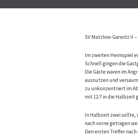
SV Matzlow-Garwitz II – 
Im zweiten Heimspiel e
Schnell gingen die Gastg
Die Gäste waren im Angr
ausnutzen und versäumte
zu unkonzentriert im Ab
mit 12:7 in die Halbzeit 
In Halbzeit zwei sollte,
nach vorne getragen we
Den ersten Treffer nach