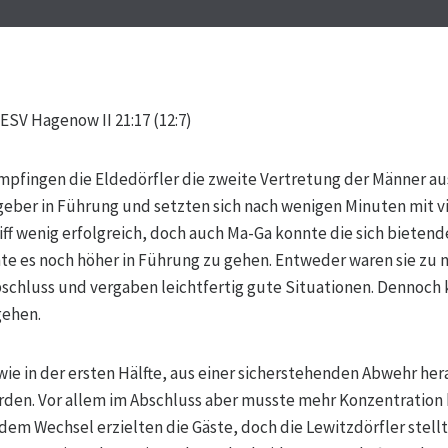
ESV Hagenow II 21:17 (12:7)
mpfingen die Eldedörfler die zweite Vertretung der Männer a
eber in Führung und setzten sich nach wenigen Minuten mit vier
iff wenig erfolgreich, doch auch Ma-Ga konnte die sich bieten
 es noch höher in Führung zu gehen. Entweder waren sie zu n
schluss und vergaben leichtfertig gute Situationen. Dennoch
gehen.
 wie in der ersten Hälfte, aus einer sicherstehenden Abwehr her
rden. Vor allem im Abschluss aber musste mehr Konzentration 
 dem Wechsel erzielten die Gäste, doch die Lewitzdörfler stel