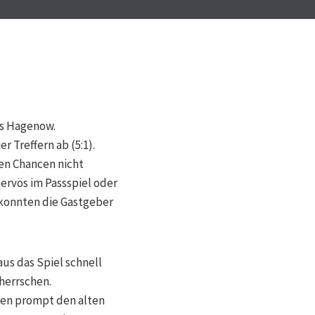
us Hagenow.
 Treffern ab (5:1).
den Chancen nicht
ervös im Passspiel oder
 konnten die Gastgeber
aus das Spiel schnell
herrschen.
lten prompt den alten