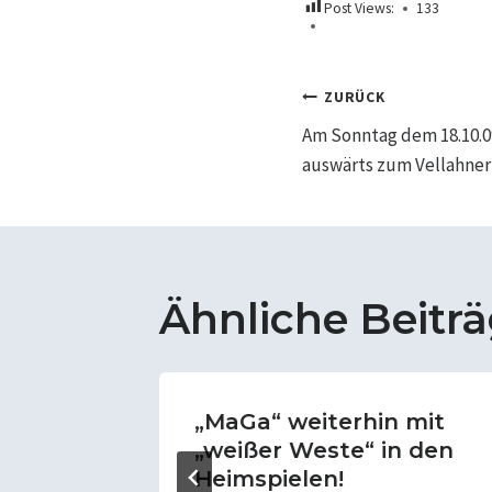
Post Views:
133
Beitrags
ZURÜCK
Am Sonntag dem 18.10.0
auswärts zum Vellahner 
Ähnliche Beitr
„MaGa“ weiterhin mit
„weißer Weste“ in den
Heimspielen!