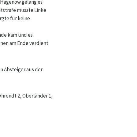
r Hagenow gelang es
itstrafe musste Linke
rgte für keine
ande kam und es
nnen am Ende verdient
n Absteiger aus der
 Ahrendt 2, Oberländer 1,