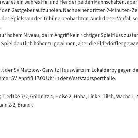
n war es ein wahres Hin und Her der beiden Mannschaften, abe
 den Gastgeber aufzuholen. Nach seiner dritten 2-Minuten-Ze
 des Spiels von der Tribüne beobachten. Auch dieser Vorfall so
.
 auf hohem Niveau, da im Angriff kein richtiger Spielfluss zust
 Spiel deutlich höher zu gewinnen, aber die Eldedörfler gewa
lt der SV Matzlow- Garwitz II auswärts im Lokalderby gegen de
mer SV. Anpfiff 17.00 Uhr in der Weststadtsporthalle.
); Tiedtke 7/2, Göldnitz 4, Heise 2, Hoba, Linke, Tilch, Wache 1,
ann 2/2, Brandt