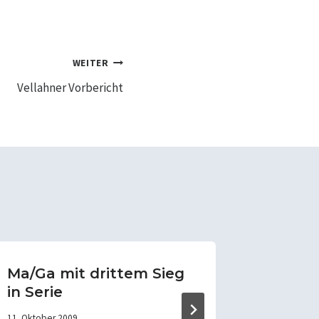
WEITER
Vellahner Vorbericht
Ma/Ga mit drittem Sieg
Saison
in Serie
Auswär
11. Oktober 2009
3. Mai 2010