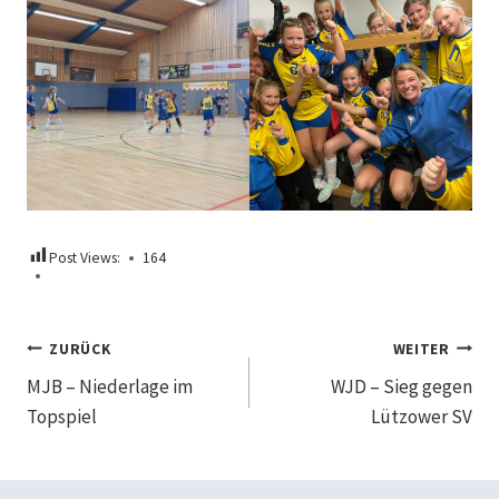
Post Views:
164
Beitragsnavigation
ZURÜCK
WEITER
MJB – Niederlage im
WJD – Sieg gegen
Topspiel
Lützower SV