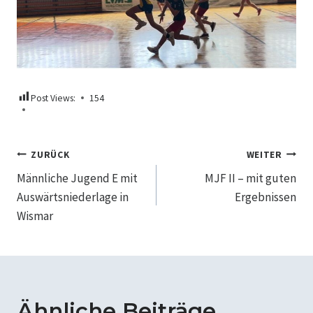
Post Views:
154
Beitragsnavigation
ZURÜCK
WEITER
Männliche Jugend E mit
MJF II – mit guten
Auswärtsniederlage in
Ergebnissen
Wismar
Ähnliche Beiträge