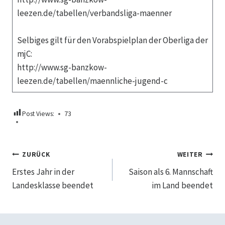
leezen.de/tabellen/verbandsliga-maenner
Selbiges gilt für den Vorabspielplan der Oberliga der
mjC:
http://www.sg-banzkow-
leezen.de/tabellen/maennliche-jugend-c
Post Views:
73
Beitragsnavigation
ZURÜCK
WEITER
Erstes Jahr in der
Saison als 6. Mannschaft
Landesklasse beendet
im Land beendet