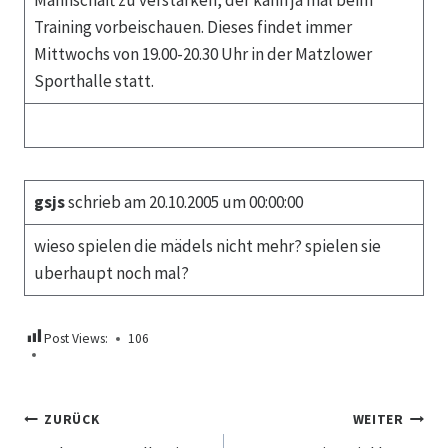
Mannschaft zu verstärken, der kann ja mal beim
Training vorbeischauen. Dieses findet immer
Mittwochs von 19.00-20.30 Uhr in der Matzlower
Sporthalle statt.
gsjs
schrieb am 20.10.2005 um 00:00:00
wieso spielen die mädels nicht mehr? spielen sie
uberhaupt noch mal?
Post Views:
106
Beitragsnavigation
ZURÜCK
WEITER