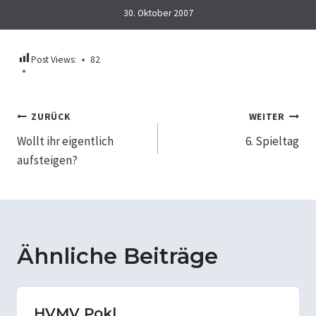
30. Oktober 2007
Post Views:
82
Beitragsnavigation
ZURÜCK
WEITER
Wollt ihr eigentlich
6. Spieltag
aufsteigen?
Ähnliche Beiträge
HVMV Pokl