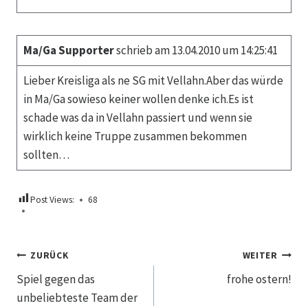
Ma/Ga Supporter
schrieb am 13.04.2010 um 14:25:41
Lieber Kreisliga als ne SG mit Vellahn.Aber das würde
in Ma/Ga sowieso keiner wollen denke ich.Es ist
schade was da in Vellahn passiert und wenn sie
wirklich keine Truppe zusammen bekommen
sollten…
Post Views:
68
Beitragsnavigation
ZURÜCK
WEITER
Spiel gegen das
frohe ostern!
unbeliebteste Team der