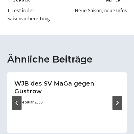
Beitragsnavigation
ZURÜCK
WEITER
1. Test in der
Neue Saison, neue Infos
Saisonvorbereitung
Ähnliche Beiträge
WJB des SV MaGa gegen
Güstrow
18. Februar 2005