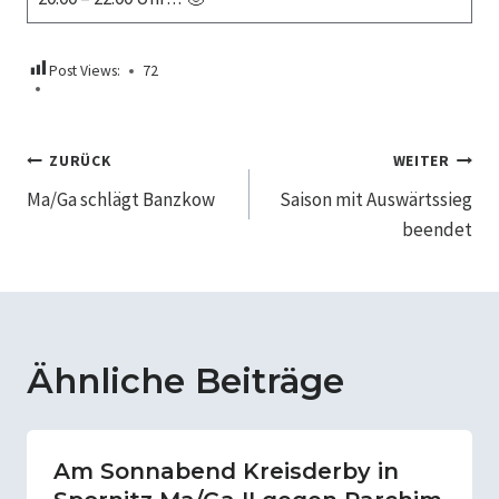
Post Views:
72
Beitragsnavigation
ZURÜCK
WEITER
Ma/Ga schlägt Banzkow
Saison mit Auswärtssieg
beendet
Ähnliche Beiträge
Am Sonnabend Kreisderby in