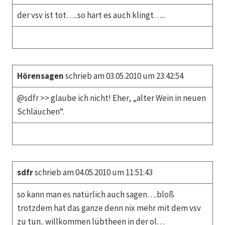
der vsv ist tot…..so hart es auch klingt…..
Hörensagen
schrieb am 03.05.2010 um 23:42:54
@sdfr >> glaube ich nicht! Eher, „alter Wein in neuen
Schläuchen“.
sdfr
schrieb am 04.05.2010 um 11:51:43
so kann man es natürlich auch sagen….bloß
trotzdem hat das ganze denn nix mehr mit dem vsv
zu tun.. willkommen lübtheen in der ol…