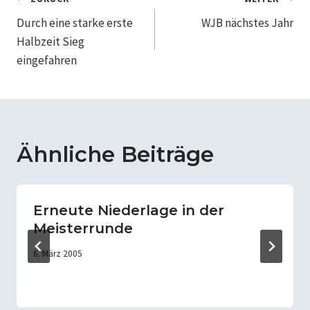
Beitragsnavigation
Durch eine starke erste
WJB nächstes Jahr
Halbzeit Sieg
eingefahren
Ähnliche Beiträge
Erneute Niederlage in der
Meisterrunde
6. März 2005