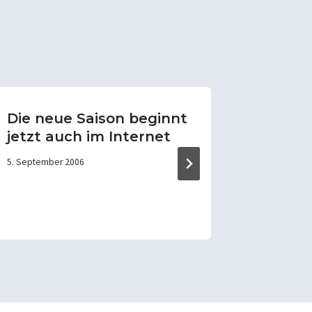
Die neue Saison beginnt
wünsch
jetzt auch im Internet
guten 
jahr
5. September 2006
29. Dezemb