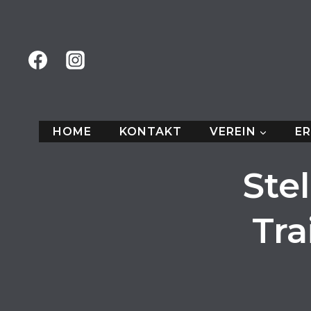
Zum
Inhalt
springen
HOME
KONTAKT
VEREIN
E
Ste
Tra