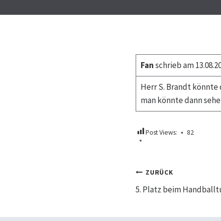
Fan
schrieb am 13.08.2
Herr S. Brandt könnte
man könnte dann sehen
Post Views:
82
Beitrags
ZURÜCK
5. Platz beim Handballt