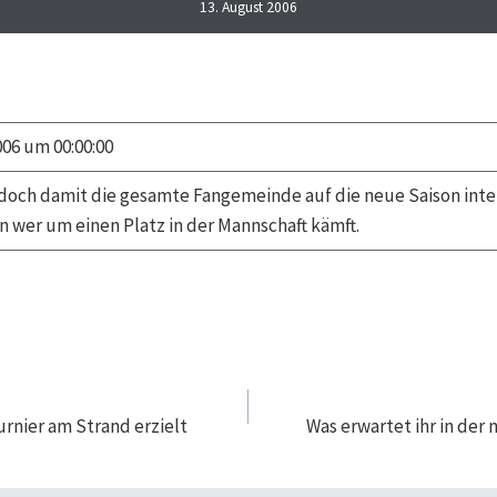
13. August 2006
006 um 00:00:00
 doch damit die gesamte Fangemeinde auf die neue Saison int
 wer um einen Platz in der Mannschaft kämft.
navigation
urnier am Strand erzielt
Was erwartet ihr in der