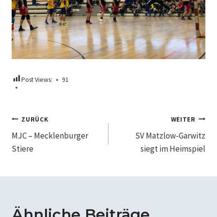
Post Views:
91
Beitragsnavigation
ZURÜCK
WEITER
MJC – Mecklenburger
SV Matzlow-Garwitz
Stiere
siegt im Heimspiel
Ähnliche Beiträge