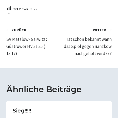
Post Views:
72
Beitragsnavigation
ZURÜCK
WEITER
SV Matzlow- Garwitz :
Ist schon bekannt wann
Güstrower HV 31:35 (
das Spiel gegen Banzkow
13:17)
nachgeholt wird???
Ähnliche Beiträge
Sieg!!!!!