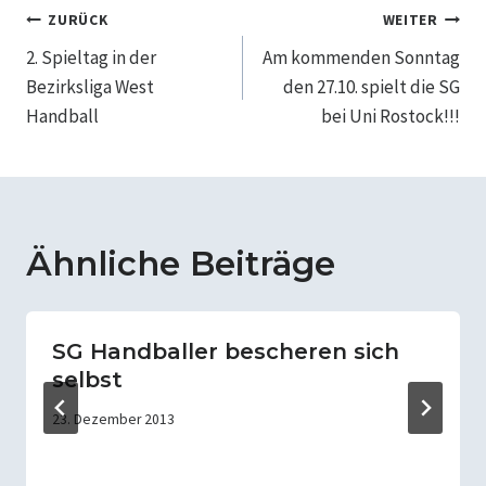
Beitragsnavigation
ZURÜCK
WEITER
2. Spieltag in der
Am kommenden Sonntag
Bezirksliga West
den 27.10. spielt die SG
Handball
bei Uni Rostock!!!
Ähnliche Beiträge
SG Handballer bescheren sich
selbst
23. Dezember 2013