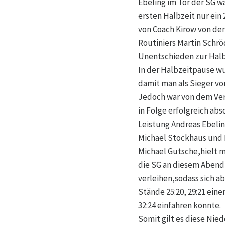
Ebeling im Tor der SG w
ersten Halbzeit nur ein
von Coach Kirow von de
Routiniers Martin Schrö
Unentschieden zur Halb
In der Halbzeitpause w
damit man als Sieger v
Jedoch war von dem Vers
in Folge erfolgreich abs
Leistung Andreas Ebeli
Michael Stockhaus und 
Michael Gutsche,hielt m
die SG an diesem Abend
verleihen,sodass sich ab
Stände 25:20, 29:21 ein
32:24 einfahren konnte.
Somit gilt es diese Nie