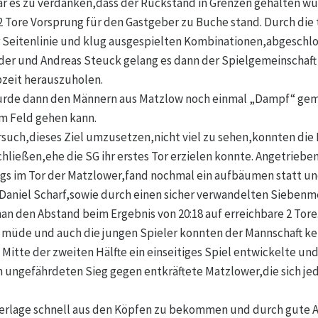
ar es zu verdanken,dass der Rückstand in Grenzen gehalten wu
 2 Tore Vorsprung für den Gastgeber zu Buche stand. Durch d
r Seitenlinie und klug ausgespielten Kombinationen,abgeschlo
der und Andreas Steuck gelang es dann der Spielgemeinschaft 
zeit herauszuholen.
urde dann den Männern aus Matzlow noch einmal „Dampf“ gem
om Feld gehen kann.
uch,dieses Ziel umzusetzen,nicht viel zu sehen,konnten die R
chließen,ehe die SG ihr erstes Tor erzielen konnte. Angetriebe
ngs im Tor der Matzlower,fand nochmal ein aufbäumen statt un
Daniel Scharf,sowie durch einen sicher verwandelten Siebenm
an den Abstand beim Ergebnis von 20:18 auf erreichbare 2 Tore
 müde und auch die jungen Spieler konnten der Mannschaft k
 Mitte der zweiten Hälfte ein einseitiges Spiel entwickelte un
en ungefährdeten Sieg gegen entkräftete Matzlower,die sich je
derlage schnell aus den Köpfen zu bekommen und durch gute Ar