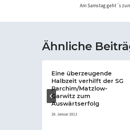
Am Samstag geht´s zum
Ähnliche Beitr
low-
Eine überzeugende
.
Halbzeit verhilft der SG
Parchim/Matzlow-
Garwitz zum
Auswärtserfolg
26. Januar 2012