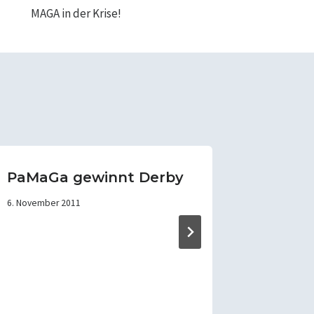
MAGA in der Krise!
PaMaGa gewinnt Derby
Mit Au
oberen
6. November 2011
festge
9. Oktober 