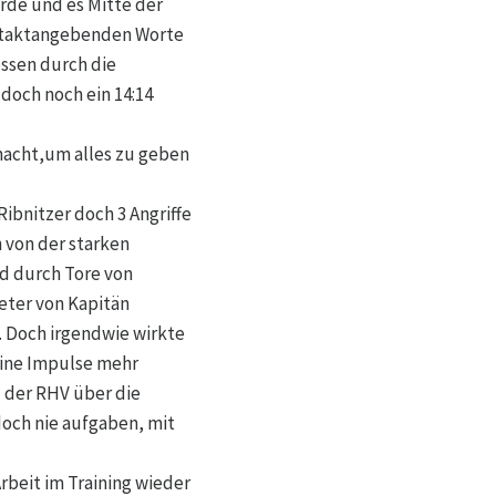
rde und es Mitte der
ie taktangebenden Worte
ssen durch die
doch noch ein 14:14
acht,um alles zu geben
ibnitzer doch 3 Angriffe
n von der starken
d durch Tore von
eter von Kapitän
. Doch irgendwie wirkte
eine Impulse mehr
d der RHV über die
doch nie aufgaben, mit
beit im Training wieder