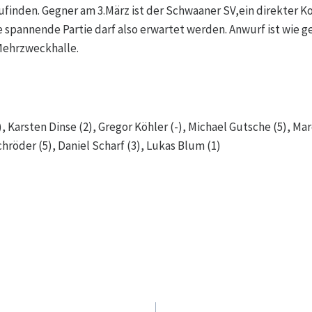
ufinden. Gegner am 3.März ist der Schwaaner SV,ein direkter 
e spannende Partie darf also erwartet werden. Anwurf ist wie g
Mehrzweckhalle.
, Karsten Dinse (2), Gregor Köhler (-), Michael Gutsche (5), Ma
hröder (5), Daniel Scharf (3), Lukas Blum (1)
navigation