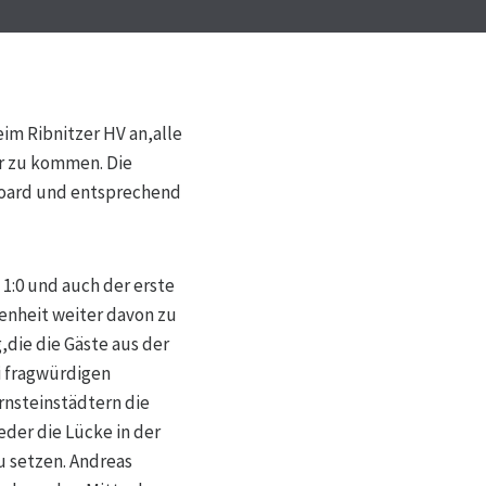
im Ribnitzer HV an,alle
ur zu kommen. Die
Board und entsprechend
1:0 und auch der erste
genheit weiter davon zu
,die die Gäste aus der
i fragwürdigen
nsteinstädtern die
der die Lücke in der
u setzen. Andreas