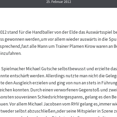
25. Februar 2012
12 stand für die Handballer von der Elde das Auswärtsspiel be
muss gewonnen werden,um vor allem wieder auswärts in die Sp
rsprechend,fast alle Mann um Trainer Plamen Kirow waren an 
einzufahren.
Spielmacher Michael Gutsche selbstbewusst und erzielte das 
onnte entschärft werden. Allerdings nutzte man nicht die Gele
te den Ausgleich erzielen und ging von nun an stets in Führung
gleichen konnten. Durch einen verworfenen Gegenstoß und zwe
onsten souveränen Schiedsrichtergespanns, gelang es den Ber
auen. Vor allem Michael Jacobsen vom RHV gelang es,immer wie
weder selbst abzuschließen,oder seine Mitspieler in Szene z