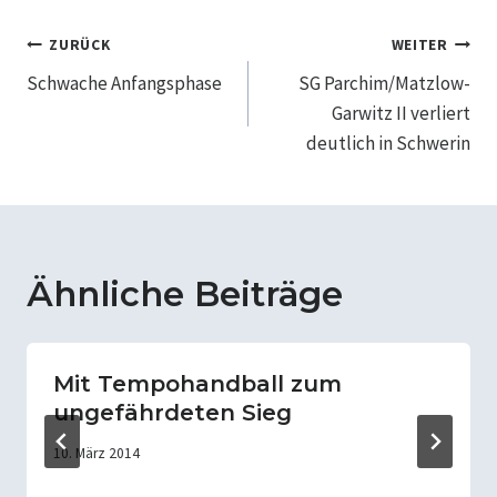
Beitragsnavigation
ZURÜCK
WEITER
Schwache Anfangsphase
SG Parchim/Matzlow-
Garwitz II verliert
deutlich in Schwerin
Ähnliche Beiträge
Mit Tempohandball zum
ungefährdeten Sieg
10. März 2014