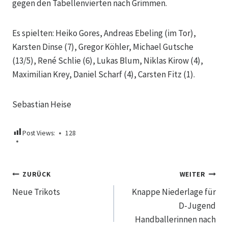
gegen den Tabellenvierten nach Grimmen.
Es spielten: Heiko Gores, Andreas Ebeling (im Tor),
Karsten Dinse (7), Gregor Köhler, Michael Gutsche
(13/5), René Schlie (6), Lukas Blum, Niklas Kirow (4),
Maximilian Krey, Daniel Scharf (4), Carsten Fitz (1).
Sebastian Heise
Post Views:
128
Beitragsnavigation
ZURÜCK
WEITER
Neue Trikots
Knappe Niederlage für
D-Jugend
Handballerinnen nach