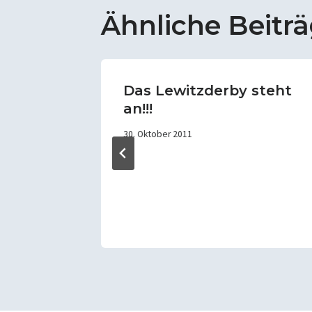
Ähnliche Beitr
spiel
Das Lewitzderby steht
an!!!
stag
30. Oktober 2011
gen
stock