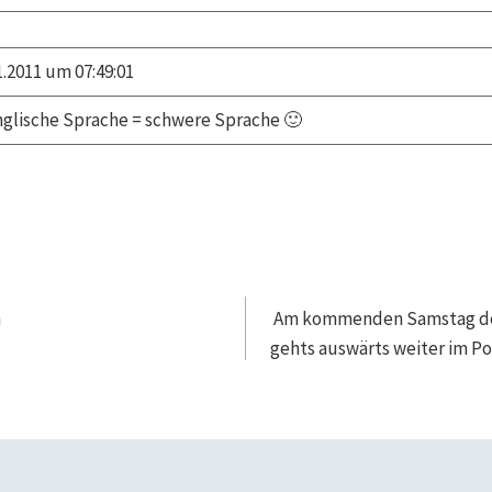
.2011 um 07:49:01
nglische Sprache = schwere Sprache 🙂
navigation
n
Am kommenden Samstag den 
gehts auswärts weiter im P