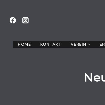
Zum
Inhalt
springen
HOME
KONTAKT
VEREIN
E
Neu