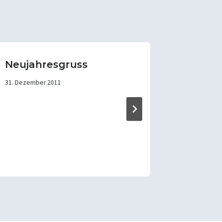
Neujahresgruss
Auf ge
Bützo
31. Dezember 2011
Spitze
TSV.
20. Novembe