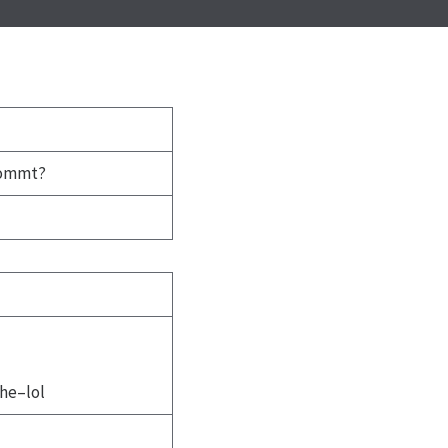
 kommt?
he–lol