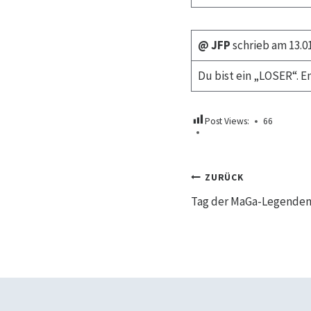
@ JFP
schrieb am 13.01
Du bist ein „LOSER“. E
Post Views:
66
Beitrags
ZURÜCK
Tag der MaGa-Legende