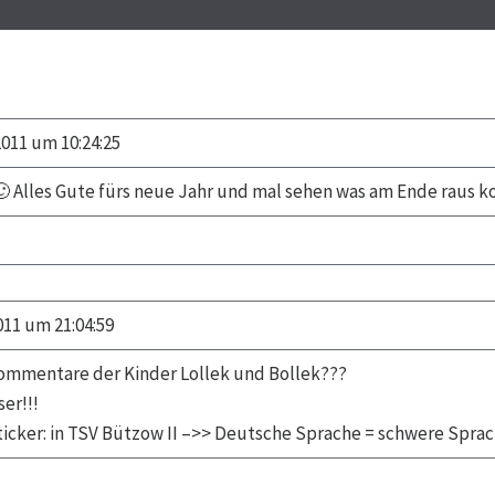
2011 um 10:24:25
l 🙂 Alles Gute fürs neue Jahr und mal sehen was am Ende raus
011 um 21:04:59
ommentare der Kinder Lollek und Bollek???
er!!!
ticker: in TSV Bützow II –>> Deutsche Sprache = schwere Sprac