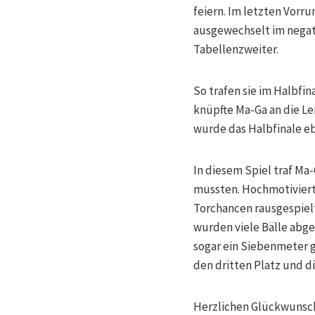
feiern. Im letzten Vorru
ausgewechselt im negat
Tabellenzweiter.
So trafen sie im Halbfi
knüpfte Ma-Ga an die Le
wurde das Halbfinale ebe
In diesem Spiel traf Ma
mussten. Hochmotiviert
Torchancen rausgespiel
wurden viele Bälle abg
sogar ein Siebenmeter 
den dritten Platz und d
Herzlichen Glückwunsch 