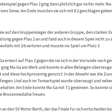
ndenspiel gegen Plau 2 ging dann plötzlich gar nichts mehr. Ma
iven Sinne. Am Ende mussten sie sich mit 6:2 geschlagen gebe
nale auf den Gruppensieger der anderen Gruppe, den starken SV
istung gegen Plau 2 an und fand auch in diesem Spiel nicht zu 
nfalls mit 2:6 verloren und musste ins Spiel um Platz 3.
-Ga erneut auf Plau 2 gegen die sie sich in der Vorrunde noch 
 ging Ma-Ga ans Werk und konnte in allen Belangen überzeugen
t und diese hochprozentig genutzt. In der Abwehr war die Zu
efangen. Und auch im Torwartspiel wurde überzeugt und neben
gehalten. Am Ende konnte Ma-Ga mit 7:1 gewinnen. So konnte 
ie Bronzemedallie freuen.
an den SV Motor Barth, der das Finale für sich entscheiden ko