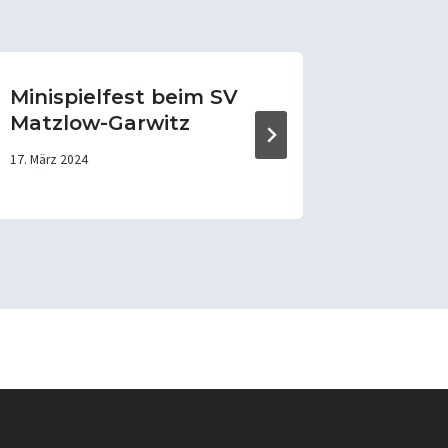
Minispielfest beim SV
MJF i
Matzlow-Garwitz
2. Oktober 
17. März 2024