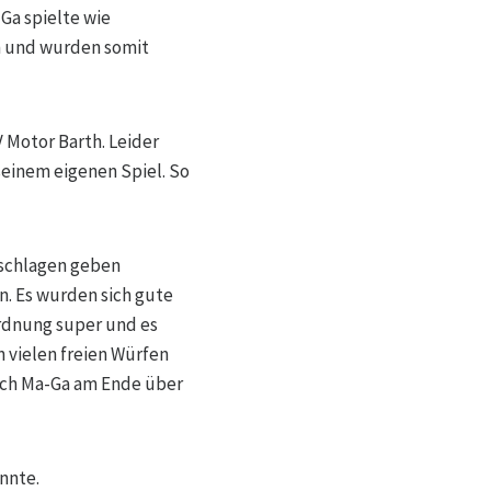
-Ga spielte wie
n und wurden somit
 Motor Barth. Leider
seinem eigenen Spiel. So
geschlagen geben
. Es wurden sich gute
ordnung super und es
 vielen freien Würfen
sich Ma-Ga am Ende über
nnte.