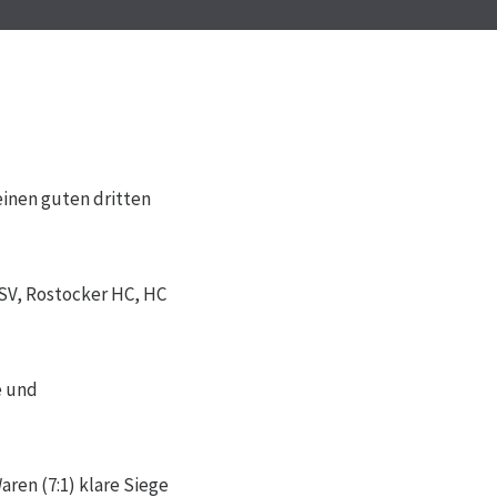
einen guten dritten
SV, Rostocker HC, HC
e und
ren (7:1) klare Siege