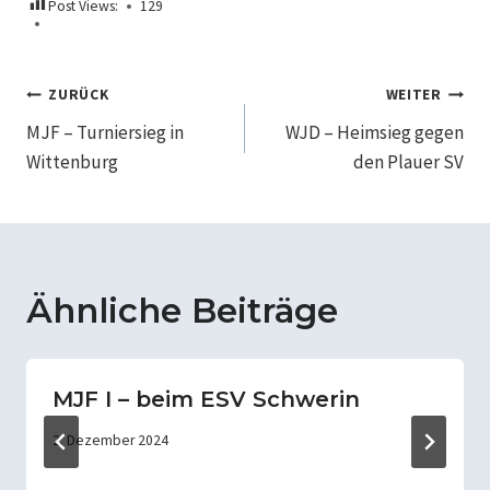
Post Views:
129
Beitragsnavigation
ZURÜCK
WEITER
MJF – Turniersieg in
WJD – Heimsieg gegen
Wittenburg
den Plauer SV
Ähnliche Beiträge
MJF I – beim ESV Schwerin
2. Dezember 2024