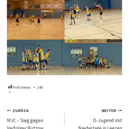
Post Views:
140
Beitragsnavigation
ZURÜCK
WEITER
MJC – Sieg gegen
D-Jugend mit
Verfolger Bützow
Niederlage in Leezen