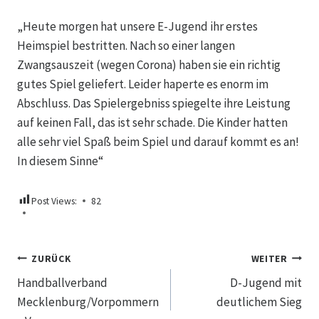
„Heute morgen hat unsere E-Jugend ihr erstes
Heimspiel bestritten. Nach so einer langen
Zwangsauszeit (wegen Corona) haben sie ein richtig
gutes Spiel geliefert. Leider haperte es enorm im
Abschluss. Das Spielergebniss spiegelte ihre Leistung
auf keinen Fall, das ist sehr schade. Die Kinder hatten
alle sehr viel Spaß beim Spiel und darauf kommt es an!
In diesem Sinne“
Post Views:
82
Beitragsnavigation
ZURÜCK
WEITER
Handballverband
D-Jugend mit
Mecklenburg/Vorpommern
deutlichem Sieg