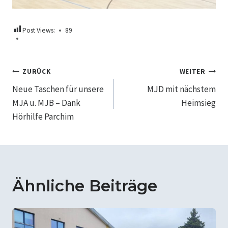
Post Views:
89
Beitragsnavigation
ZURÜCK
WEITER
Neue Taschen für unsere
MJD mit nächstem
MJA u. MJB – Dank
Heimsieg
Hörhilfe Parchim
Ähnliche Beiträge