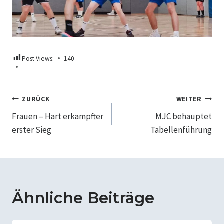
Post Views:
140
Beitragsnavigation
ZURÜCK
WEITER
Frauen – Hart erkämpfter
MJC behauptet
erster Sieg
Tabellenführung
Ähnliche Beiträge