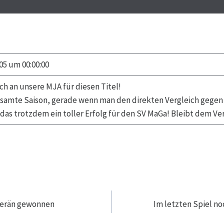
05 um 00:00:00
h an unsere MJA für diesen Titel!
samte Saison, gerade wenn man den direkten Vergleich gegen
 das trotzdem ein toller Erfolg für den SV MaGa! Bleibt dem Ver
navigation
verän gewonnen
Im letzten Spiel n