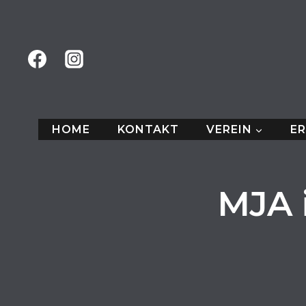
Zum
Inhalt
springen
HOME
KONTAKT
VEREIN
E
MJA 