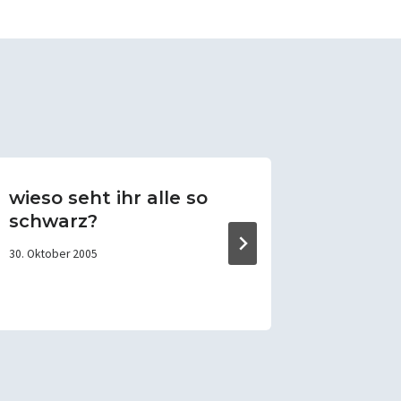
wieso seht ihr alle so
Vorber
schwarz?
Fr. 5.8
SV Rat
30. Oktober 2005
3. August 20