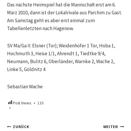
Das nächste Heimspiel hat die Mannschaft erst am 6.
März 2010, dann ist der Lokalrivale aus Parchim zu Gast.
Am Samstag geht es aber erst einmal zum
Tabellenletzten nach Hagenow.
SV Ma/Ga II: Elsner (Tor); Weidenhöfer 1 Tor, Hoba 1,
Hochmuth 3, Heise 1/1, Ahrendt 1, Tiedtke 9/4,
Neumann, Bulitz 6, Oberländer, Warnke 2, Wache 2,
Linke 5, Göldnitz 4
Sebastian Wache
Post Views:
133
Beitragsnavigation
ZURÜCK
WEITER