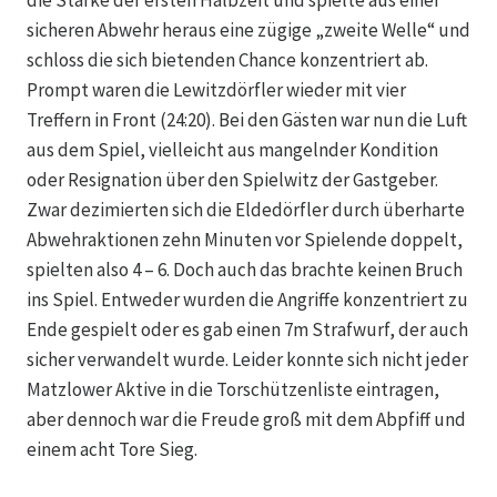
die Stärke der ersten Halbzeit und spielte aus einer
sicheren Abwehr heraus eine zügige „zweite Welle“ und
schloss die sich bietenden Chance konzentriert ab.
Prompt waren die Lewitzdörfler wieder mit vier
Treffern in Front (24:20). Bei den Gästen war nun die Luft
aus dem Spiel, vielleicht aus mangelnder Kondition
oder Resignation über den Spielwitz der Gastgeber.
Zwar dezimierten sich die Eldedörfler durch überharte
Abwehraktionen zehn Minuten vor Spielende doppelt,
spielten also 4 – 6. Doch auch das brachte keinen Bruch
ins Spiel. Entweder wurden die Angriffe konzentriert zu
Ende gespielt oder es gab einen 7m Strafwurf, der auch
sicher verwandelt wurde. Leider konnte sich nicht jeder
Matzlower Aktive in die Torschützenliste eintragen,
aber dennoch war die Freude groß mit dem Abpfiff und
einem acht Tore Sieg.