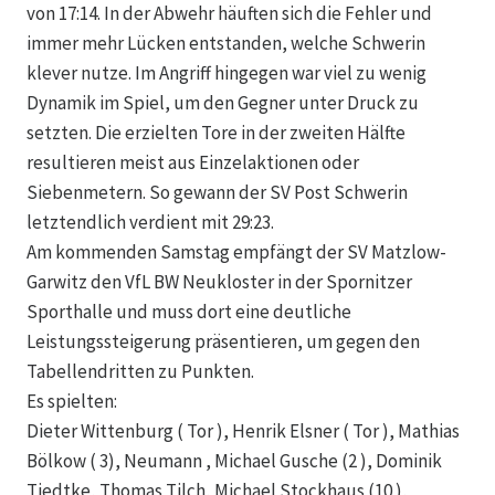
von 17:14. In der Abwehr häuften sich die Fehler und
immer mehr Lücken entstanden, welche Schwerin
klever nutze. Im Angriff hingegen war viel zu wenig
Dynamik im Spiel, um den Gegner unter Druck zu
setzten. Die erzielten Tore in der zweiten Hälfte
resultieren meist aus Einzelaktionen oder
Siebenmetern. So gewann der SV Post Schwerin
letztendlich verdient mit 29:23.
Am kommenden Samstag empfängt der SV Matzlow-
Garwitz den VfL BW Neukloster in der Spornitzer
Sporthalle und muss dort eine deutliche
Leistungssteigerung präsentieren, um gegen den
Tabellendritten zu Punkten.
Es spielten:
Dieter Wittenburg ( Tor ), Henrik Elsner ( Tor ), Mathias
Bölkow ( 3), Neumann , Michael Gusche (2 ), Dominik
Tiedtke, Thomas Tilch, Michael Stockhaus (10 ),