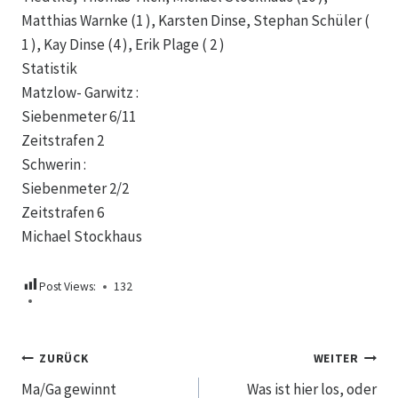
Matthias Warnke (1 ), Karsten Dinse, Stephan Schüler (
1 ), Kay Dinse (4 ), Erik Plage ( 2 )
Statistik
Matzlow- Garwitz :
Siebenmeter 6/11
Zeitstrafen 2
Schwerin :
Siebenmeter 2/2
Zeitstrafen 6
Michael Stockhaus
Post Views:
132
Beitragsnavigation
ZURÜCK
WEITER
Ma/Ga gewinnt
Was ist hier los, oder