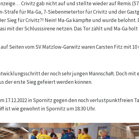
zeige… Crivitz gab nicht auf und stellte wieder auf Remis (5
en-Strafe für Ma-Ga, 7-Siebenmetertor für Crivitz und der Gast
er Sieg für Crivitz?! Nein! Ma-Ga kämpfte und wurde belohnt.
uasi mit der Schlusssirene netzen. Das Tor zählt und Ma-Ga hol
auf Seiten vom SV Matzlow-Garwitz waren Carsten Fitz mit 10 
Entwicklungsschritt der noch sehr jungen Mannschaft. Doch mit 
us der erste Sieg gefeiert werden können.
am 17.12.2022 in Spornitz gegen den noch verlustpunktfreien T
f ist wie gewohnt in Spornitz um 18:30 Uhr.