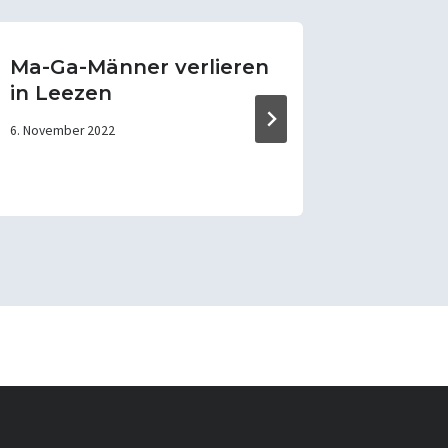
Ma-Ga-Männer verlieren
Männer
in Leezen
SV
6. November 2022
11. März 202