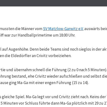
 mussten die Männer vom
SV Matzlow-Garwitz e.V.
auswärts be
iff war zur Handballprimetime um 18:00 Uhr.
el auf Augenhöhe. Denn beide Teams sind noch sieglos in der ak
 die Eldedörfler an Crivitz vorbeiziehen.
rtie und übernahm schnell die Führung (2 zu 0 nach 5 Minuten).
führung bestand, ehe Crivitz wieder aufschließen und selbst 
pause ging Ma-Ga mit einer engen Führung (15 zu 14).
s gleiche Spiel. Ma-Ga legt vor und Crivitz zieht nach. Keins de
5 Minuten vor Schluss führte dann Ma-Ga plötzlich mit 29 zu 27