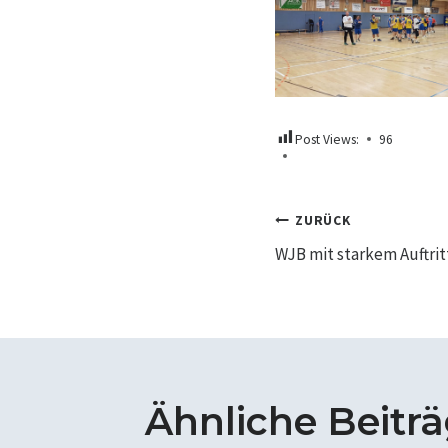
Post Views:
96
Beitrags
ZURÜCK
WJB mit starkem Auftri
Ähnliche Beitr