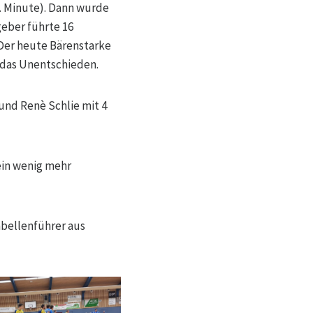
7. Minute). Dann wurde
geber führte 16
 Der heute Bärenstarke
t das Unentschieden.
und Renè Schlie mit 4
ein wenig mehr
abellenführer aus