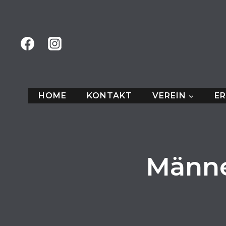
Zum
Inhalt
springen
HOME
KONTAKT
VEREIN
E
Männer