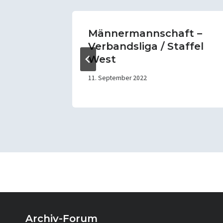
auer
Männermannschaft –
Verbandsliga / Staffel
West
11. September 2022
Archiv-Forum