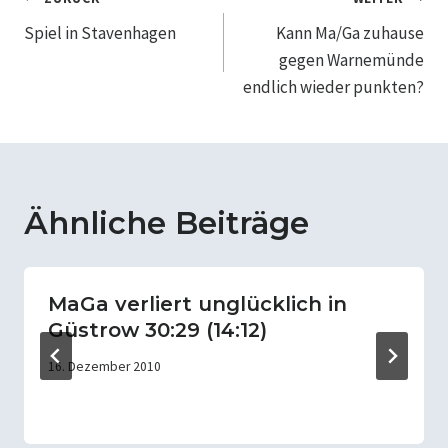
Beitragsnavigation
Spiel in Stavenhagen
Kann Ma/Ga zuhause
gegen Warnemünde
endlich wieder punkten?
Ähnliche Beiträge
MaGa verliert unglücklich in
Güstrow 30:29 (14:12)
16. Dezember 2010