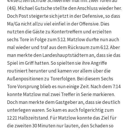
4:4 setzten sich die Schweriner mal mit zwei Toren ab
(4:6). Michael Gutsche stellte den Anschluss wieder her.
Doch Post steigerte sich jetzt in der Defensive, so dass
Ma/Ga nicht allzu viel einfiel in der Offensive. Dies
nutzten die Gäste zu Kontertreffern und erzielten
sechs Tore in Folge zum 5:12. Matzlow durfte nun auch
mal wieder und traf aus dem Rückraum zum 6:12. Aber
man merkte den Landeshauptstädtern an, dass sie das
Spiel im Griff hatten. So spielten sie ihre Angriffe
routiniert herunter und kamen vor allem über die
Außenpositionen zu Torerfolgen. Bei diesem Sechs
Tore Vorsprung blieb es nun einige Zeit. Nach dem 7:14
konnte Matzlow mal zwei Treffer in Serie markieren.
Doch man merkte dem Gastgeber an, dass sie deutlich
unterlegen waren. So kam es auch folgerichtig zum
12:21 Halbzeitstand. Für Matzlow konnte das Ziel für
die zweiten 30 Minuten nur lauten, den Schaden so