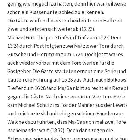
gering wie möglich zu halten, denn hier war teilweise
schon ein Klassenunterschied zu erkennen.
Die Gäste warfen die ersten beiden Tore in Halbzeit
Zwei und setzten sich weiter ab (12:23).
Michael Gutsche per Strafwurf traf zum 13:23. Dem
13:24 durch Post folgten zwei Matzlower Tore durch
Gutsche und Herrmann zum 15:24. Doch jetzt war es
auch wieder vorbei mit dem Tore werfen für die
Gastgeber. Die Gäste starteten erneut eine Serie und
bauten die Führung auf 15:28 aus. Auch nach Bölkows
Treffer zum 16:28 fand Ma/Ga nicht so recht ein Rezept
gegen die Gäste. Nach einer erneuten Vier Tore Serie
kam Michael Schulz ins Tor der Männer aus der Lewitz
und zeichnete sich mit einigen schönen Paraden aus.
Welche dazu führten, dass Ma/Ga auch mal zwei Tore
nacheinander warf (18:32). Doch dann zogen die
Schweriner wieder das Tempo ein wenig an und schon