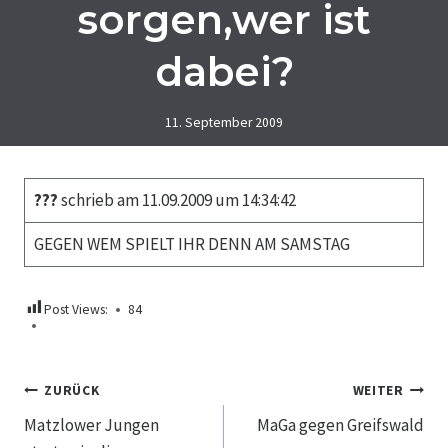
sorgen,wer ist
dabei?
11. September 2009
???
schrieb am 11.09.2009 um 14:34:42
GEGEN WEM SPIELT IHR DENN AM SAMSTAG
Post Views:
84
Beitragsnavigation
ZURÜCK
WEITER
Matzlower Jungen
MaGa gegen Greifswald