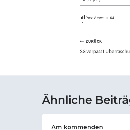
Post Views:
64
Beitrags
ZURÜCK
SG verpasst Überraschu
Ähnliche Beitr
t´s
Am kommenden