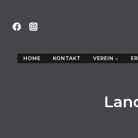
Zum
Inhalt
springen
HOME
KONTAKT
VEREIN
E
Lan