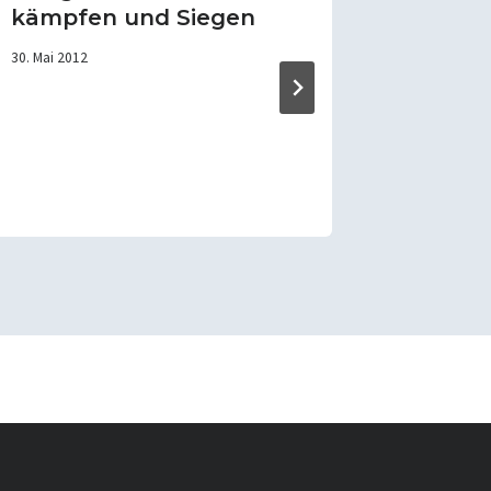
kämpfen und Siegen
diesjä
Nachwu
30. Mai 2012
er- LG 
17. Juli 2012