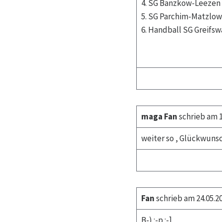
4. SG Banzkow-Leezen 5 1 
5. SG Parchim-Matzlow/Ga
6. Handball SG Greifswald
maga Fan
schrieb am 1
weiter so , Glückwunsc
Fan
schrieb am 24.05.2
B-) :-p :-]