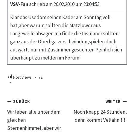
VSV-Fan
schrieb am 20.02.2010 um 23:04:53
Klar das Usedom seinen Kader am Sonntag voll
hat,aber warum sollten die Matzlower aus
Langeweile absagen.Ich finde die Insulaner sollten
ganz aus der Oberliga verschwinden,spielen doch
auswärts nur mit Zusammengesuchten.Peinlich sich
überhaupt zu melden im Forum!
Post Views:
72
Beitragsnavigation
ZURÜCK
WEITER
Wir leben alle unter dem
Noch knapp 24 Stunden,
gleichen
dann kommt Vellahn!!!!!
Sternenhimmel, aber wir