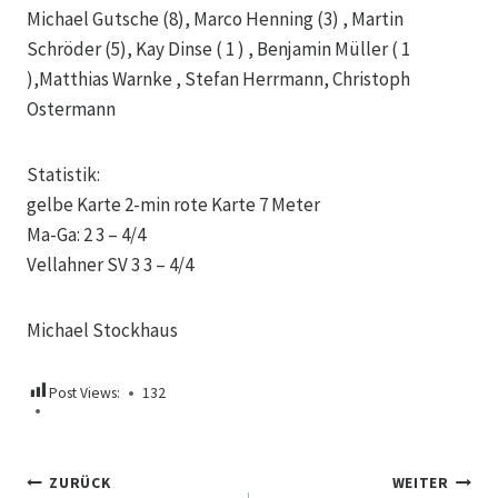
Michael Gutsche (8), Marco Henning (3) , Martin
Schröder (5), Kay Dinse ( 1 ) , Benjamin Müller ( 1
),Matthias Warnke , Stefan Herrmann, Christoph
Ostermann
Statistik:
gelbe Karte 2-min rote Karte 7 Meter
Ma-Ga: 2 3 – 4/4
Vellahner SV 3 3 – 4/4
Michael Stockhaus
Post Views:
132
Beitragsnavigation
ZURÜCK
WEITER