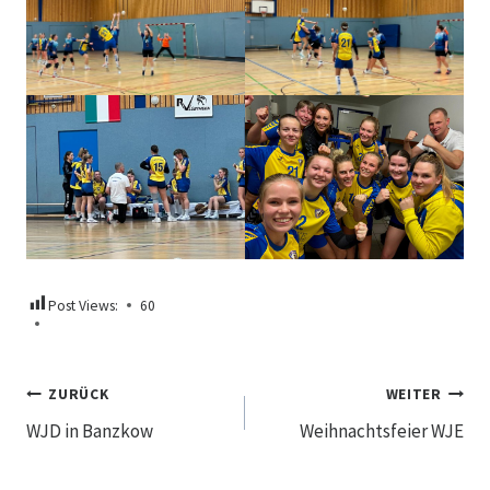
Post Views:
60
Beitragsnavigation
ZURÜCK
WEITER
WJD in Banzkow
Weihnachtsfeier WJE