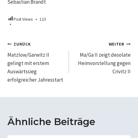
Sebastian Brandt
Post Views:
123
Beitragsnavigation
ZURÜCK
WEITER
Matzlow/Garwitz II
Ma/Ga II zeigt desolate
gelingt mit erstem
Heimvorstellung gegen
Auswärtssieg
Crivitz II
erfolgreicher Jahresstart
Ähnliche Beiträge