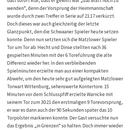
Gast sofort klar, dass er gewillt war „das Blatt noch zu
wenden“, denn der Vorsprung der Heimmannschaft
wurde durch zwei Treffer in Serie auf 21:17 verkürzt.
Doch dieses war auch gleichzeitig der letzte
Glanzpunkt, den die Schwaaner Spieler heute setzen
konnte. Denn nun setzten sich die Matzlower Spieler
Tor um Tor ab. Hecht und Dinse stellten nach 36
gespielten Minuten mit der 6 Toreführung die alte
Differenz wieder her. In den verbleibenden
Spielminuten erzielte man aus einer kompakten
Abwehr, um den heute sehr gut aufgelegten Matzlower
Torwart Wittenburg, sehenswerte Kontertore. 15
Minuten vor dem Schlusspfiff erzielte Warncke mit
seinem Tor zum 30:21 den erstmaligen 9 Torevorsprung,
er war es dann auch der 90 Sekunden später das 10
Torpolster markieren konnte. Der Gast versuchte nun
das Ergebnis „in Grenzen“ so halten. Doch immer wieder