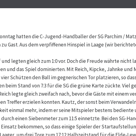
onntag hatten die C-Jugend-Handballer der SG Parchim / Mat
zu Gast. Aus dem verpfiffenen Hinspiel in Laage (wir berichtet
 und legten gleich zum 1:0 vor. Doch die Freude währte nicht l
ten und das Spiel dominierten. Mit Reich, Kipcke, Jahnke und 
vier Schützen den Ball im gegnerischen Tor platzieren, so das
n beim Stand von 7:3 für die SG die grüne Karte zückte. Viel g
eich legte gleich zweifach nach, bevor die Gäste mit einem v
n Treffer erzielen konnten. Kautz, der sonst beim Verwandeln 
eit einmal mehr, indem er seine Mitspieler bestens bediente 
 durch einen Siebenmeter zum 11:5 einnetzte. Bei den SG-Han
n Einsatz bekommen, so dass einige Spieler der Startaufstellu
 Laager, um drei Tore zum 17:12 Halbzeitstand für die Elde-Le