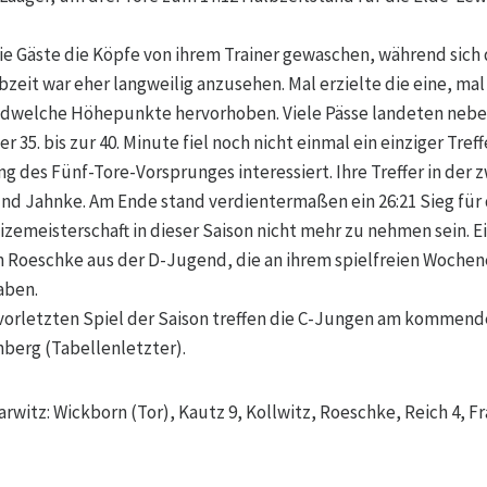
e Gäste die Köpfe von ihrem Trainer gewaschen, während sich 
zeit war eher langweilig anzusehen. Mal erzielte die eine, mal
gendwelche Höhepunkte hervorhoben. Viele Pässe landeten neb
r 35. bis zur 40. Minute fiel noch nicht einmal ein einziger Tref
ng des Fünf-Tore-Vorsprunges interessiert. Ihre Treffer in der 
und Jahnke. Am Ende stand verdientermaßen ein 26:21 Sieg für
Vizemeisterschaft in dieser Saison nicht mehr zu nehmen sein. 
 Roeschke aus der D-Jugend, die an ihrem spielfreien Wochen
aben.
vorletzten Spiel der Saison treffen die C-Jungen am kommen
berg (Tabellenletzter).
witz: Wickborn (Tor), Kautz 9, Kollwitz, Roeschke, Reich 4, Fr