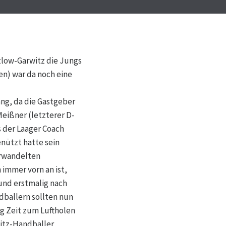
zlow-Garwitz die Jungs
en) war da noch eine
ang, da die Gastgeber
Meißner (letzterer D-
s der Laager Coach
enützt hatte sein
erwandelten
immer vorn an ist,
und erstmalig nach
dballern sollten nun
ng Zeit zum Luftholen
witz-Handballer