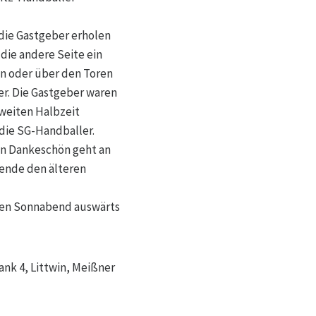
die Gastgeber erholen
 die andere Seite ein
en oder über den Toren
fer. Die Gastgeber waren
zweiten Halbzeit
 die SG-Handballer.
Ein Dankeschön geht an
ende den älteren
den Sonnabend auswärts
ank 4, Littwin, Meißner