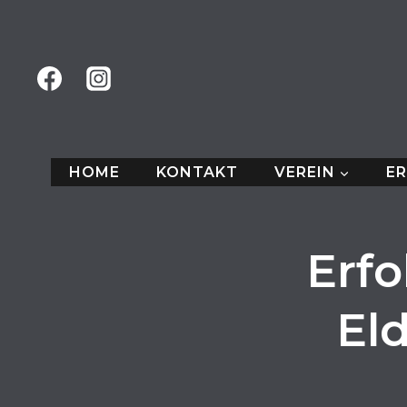
Zum
Inhalt
springen
HOME
KONTAKT
VEREIN
E
Erfo
El