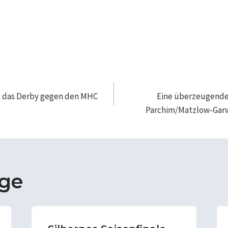
navigation
, das Derby gegen den MHC
Eine überzeugende 
Parchim/Matzlow-Garw
äge