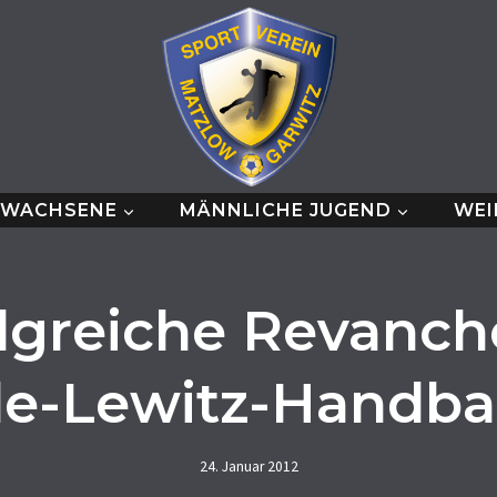
RWACHSENE
MÄNNLICHE JUGEND
WEI
lgreiche Revanch
de-Lewitz-Handbal
24. Januar 2012