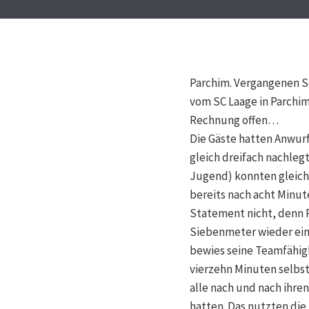
Parchim. Vergangenen S
vom SC Laage in Parchim 
Rechnung offen…
Die Gäste hatten Anwurf
gleich dreifach nachleg
Jugend) konnten gleich 
bereits nach acht Minute
Statement nicht, denn R
Siebenmeter wieder eine
bewies seine Teamfähigk
vierzehn Minuten selbst
alle nach und nach ihre
hatten. Das nutzten die