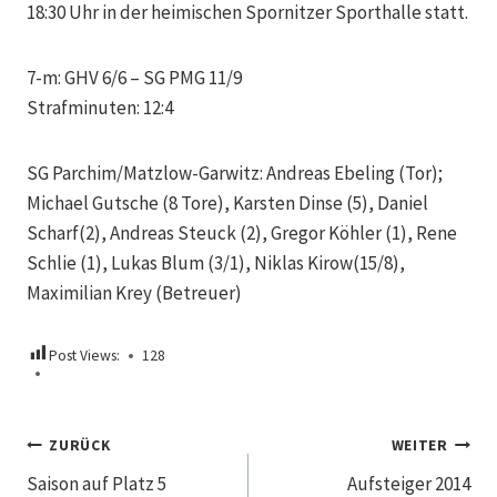
18:30 Uhr in der heimischen Spornitzer Sporthalle statt.
7-m: GHV 6/6 – SG PMG 11/9
Strafminuten: 12:4
SG Parchim/Matzlow-Garwitz: Andreas Ebeling (Tor);
Michael Gutsche (8 Tore), Karsten Dinse (5), Daniel
Scharf(2), Andreas Steuck (2), Gregor Köhler (1), Rene
Schlie (1), Lukas Blum (3/1), Niklas Kirow(15/8),
Maximilian Krey (Betreuer)
Post Views:
128
Beitragsnavigation
ZURÜCK
WEITER
Saison auf Platz 5
Aufsteiger 2014